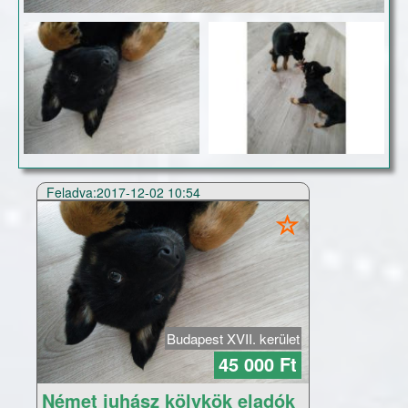
Feladva:2017-12-02 10:54
Budapest XVII. kerület
45 000 Ft
Német juhász kölykök eladók