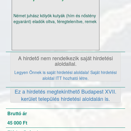
Német juhász kölyök kutyák (hím és nőstény
egyaránt) eladók oltva, féregtelenítve, remek
őrző-védő szülőktől. Csak megbízható
gazdáknak! További információért
+36703471211 vagy stuff.lau@gmail.com
A hirdető nem rendelkezik saját hirdetési
aloldallal.
Legyen Önnek is saját hirdetési aloldala! Saját hirdetési
aloldal ITT hozható létre.
Ez a hirdetés megtekinthető Budapest XVII.
kerület település hirdetési aloldalán is.
Bruttó ár
45 000 Ft