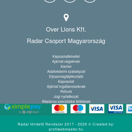
Over Lions Kft.
Radar Csoport Magyarország
Kapcsolatfelvétel
Ajánlat cégeknek
Karrier
Adatvédelmi szabályzat
Díjcsomagtájékoztató
Kapcsolat
Ajánlat ingatlanosoknak
Rólunk
Jogi nyilatkozat
Általános szerződési feltételek
Radar Hirdető Rendszer 2017 - 2026 ©
Created by:
profiwebmester.hu