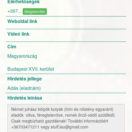
Elérhetőségek
+367...
Megjelenítés
Weboldal link
Videó link
Cim
Magyarország
Budapest XVII. kerület
Hirdetés jellege
Adás (eladnám)
Hirdetés leirása