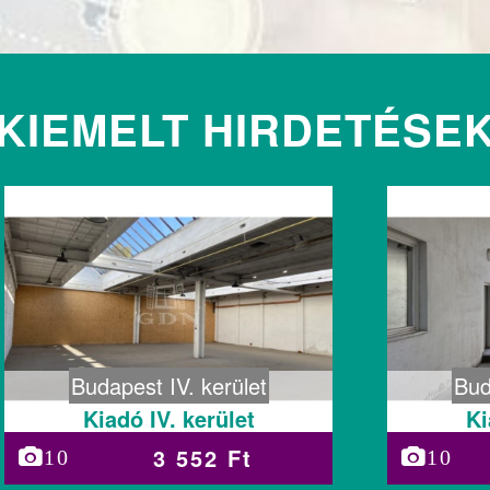
KIEMELT HIRDETÉSE
Budapest IV. kerület
Bud
Kiadó IV. kerület
Ki
3 552 Ft
10
10