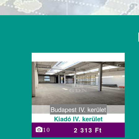
Budapest IV. kerület
Kiadó IV. kerület
2 313 Ft
10