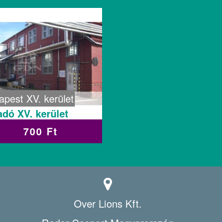
apest XV. kerület
adó XV. kerület
700 Ft
Over Lions Kft.