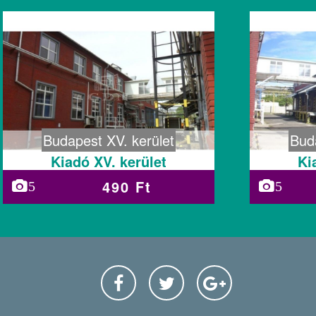
Budapest XV. kerület
Bud
Kiadó XV. kerület
Ki
490 Ft
5
5