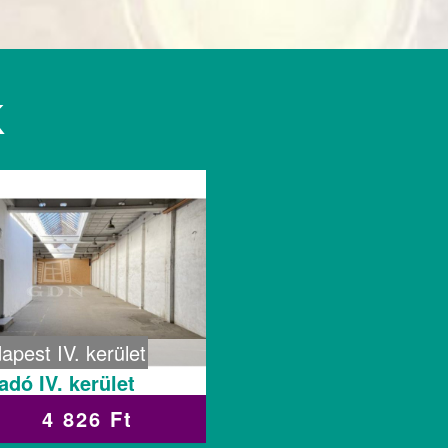
K
apest IV. kerület
adó IV. kerület
4 826 Ft