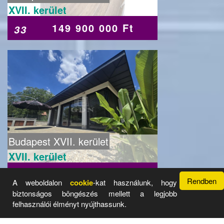
XVII. kerület
149 900 000 Ft
33
Budapest XVII. kerület
XVII. kerület
390 000 000 Ft
21
Rendben
A weboldalon
cookie
-kat használunk, hogy
biztonságos böngészés mellett a legjobb
felhasználói élményt nyújthassunk.
Üzemeltető: Radar Hirdető Rendszer 2017 - 2026 ©
Legyen
Önnek is saját aloldala.