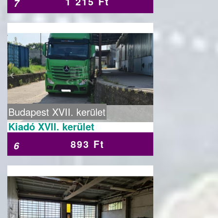
1 215 Ft
7
Budapest XVII. kerület
Kiadó XVII. kerület
893 Ft
6