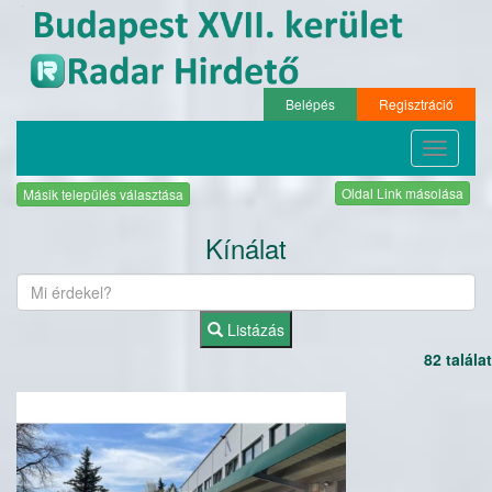
Belépés
Regisztráció
Toggle
navigati
Oldal Link másolása
Másik település választása
Kínálat
Listázás
82 találat