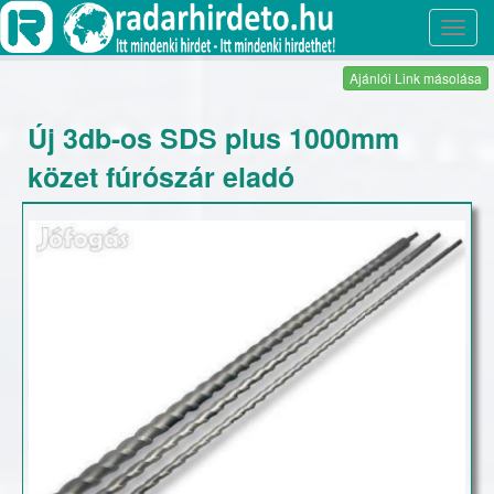
Toggl
navig
Ajánlói Link másolása
Új 3db-os SDS plus 1000mm
közet fúrószár eladó