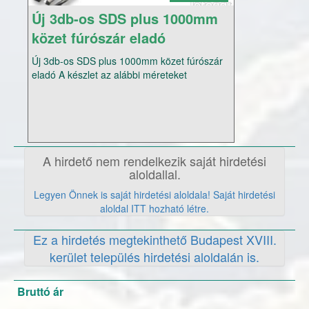
Új 3db-os SDS plus 1000mm
közet fúrószár eladó
Új 3db-os SDS plus 1000mm közet fúrószár
eladó A készlet az alábbi méreteket
tartalmazza: 12x1000mm 16x1000mm
24x1000mm A fent nevezett terméket: A hét
minden napján akár Hétvégén is
személyesen átveheti vagy utánvétellel is
megrendelheti. Szállítási idő 1-2
munkanapon belül az Ország bármely
A hirdető nem rendelkezik saját hirdetési
pontjára. Telefonos elérhetőségünk:
aloldallal.
+3620941-0384 (A hét minden napján
Legyen Önnek is saját hirdetési aloldala! Saját hirdetési
hívható Hétvégén és ünnepnapon is)
aloldal ITT hozható létre.
(Továbbá,amennyiben nem tudom fogadni
hívását,visszahívom.) Megértését előre is
Ez a hirdetés megtekinthető Budapest XVIII.
köszönöm Az Árak Változásának Jogát
fenntartjuk! Kérem tekintse meg többi
kerület település hirdetési aloldalán is.
hirdetésünket is!!
Bruttó ár