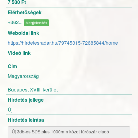
7 500 Ft
Elérhetőségek
+362...
Megjelenítés
Weboldal link
https://hirdetesradar.hu/79745315-72685844/home
Videó link
Cim
Magyarország
Budapest XVIII. kerület
Hirdetés jellege
Új
Hirdetés leirása