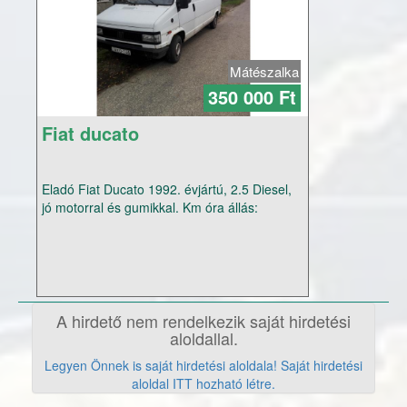
Mátészalka
350 000 Ft
Fiat ducato
Eladó Fiat Ducato 1992. évjártú, 2.5 Diesel,
jó motorral és gumikkal. Km óra állás:
243000 km Érvényes műszaki: 2018. 07.
hóig. Csak telefonon érdeklődjenek,
telefonszámom privátban. Csak adásvételi
szerződéssel eladó. Ár: 350000 Ft
Komolytalan ígérgetők kíméljenek! Tel:
06702214951
A hirdető nem rendelkezik saját hirdetési
aloldallal.
Legyen Önnek is saját hirdetési aloldala! Saját hirdetési
aloldal ITT hozható létre.