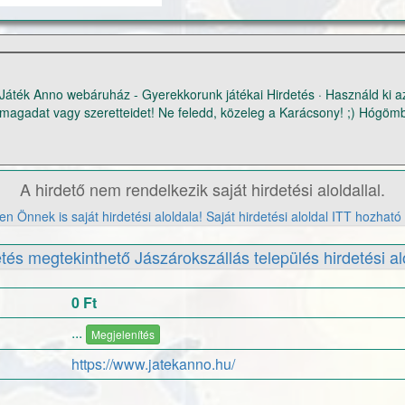
Játék Anno webáruház - Gyerekkorunk játékai Hirdetés · Használd ki a
magadat vagy szeretteidet! Ne feledd, közeleg a Karácsony! ;) Hógömb
kedvezmény Most jelentős kedvezménnyel juthatsz kis hibával rendelk
hógömbökhöz. Használd ki az alkalmat, és lepd meg magadat vagy szer
Karácsony! :) Bolt felkeresése JATEKANNO.HU
A hirdető nem rendelkezik saját hirdetési aloldallal.
n Önnek is saját hirdetési aloldala! Saját hirdetési aloldal ITT hozható 
etés megtekinthető Jászárokszállás település hirdetési alo
0 Ft
...
Megjelenítés
https://www.jatekanno.hu/