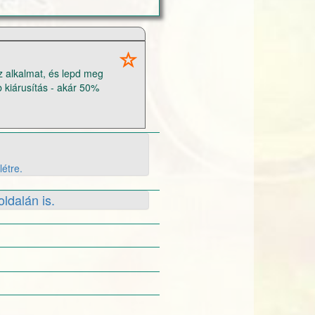
z alkalmat, és lepd meg
 kiárusítás - akár 50%
ező (buborékos) zenélő
etteidet! Ne feledd, közeleg a
létre.
ldalán is.