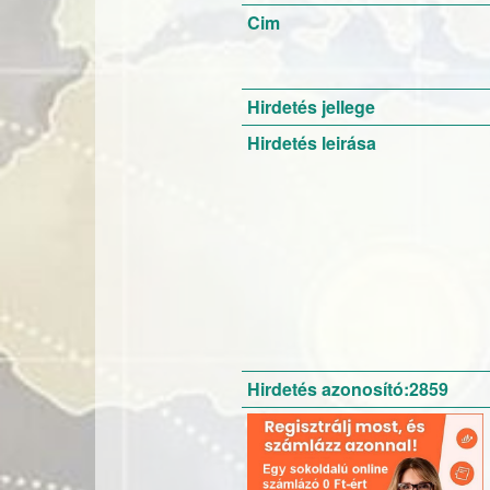
Cim
Hirdetés jellege
Hirdetés leirása
Hirdetés azonosító:2859