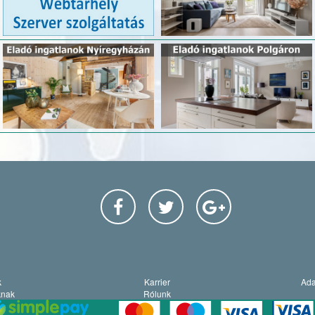
k
Karrier
Ada
knak
Rólunk