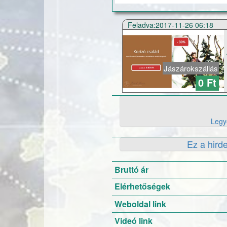
Feladva:2017-11-26 06:18
Jászárokszállás
0 Ft
Legye
Ez a hird
Bruttó ár
Elérhetőségek
Weboldal link
Videó link