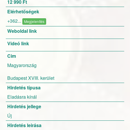
12 990 Ft
Elérhetőségek
+362...
Megjelenítés
Weboldal link
Videó link
Cim
Magyarország
Budapest XVIII. kerület
Hirdetés típusa
Eladásra kínál
Hirdetés jellege
Új
Hirdetés leirása