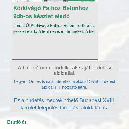
Körkivágó Falhoz Betonhoz
9db-os készlet eladó
Leírás Új Körkivágó Falhoz Betonhoz 9db-os
készlet eladó A fent nevezett terméket: A hét
minden napján akár Hétvégén is
személyesen átveheti vagy utánvétellel is
megrendelheti. Szállítási idő 1-2
munkanapon belül az Ország bármely
pontjára. Telefonos elérhetőségünk:
+3620941-0384 (A hét minden napján
A hirdető nem rendelkezik saját hirdetési
hívható Hétvégén és ünnepnapon is)
aloldallal.
(Továbbá,amennyiben nem tudom fogadni
Legyen Önnek is saját hirdetési aloldala! Saját hirdetési
hívását,visszahívom.) Megértését előre is
aloldal ITT hozható létre.
köszönöm Az Árak Változásának Jogát
fenntartjuk! Kérem tekintse meg többi
Ez a hirdetés megtekinthető Budapest XVIII.
hirdetésünket is!!
kerület település hirdetési aloldalán is.
Bruttó ár