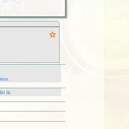
létre.
án is.