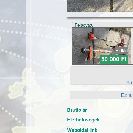
Feladva:0
Hollád
50 000 Ft
Legye
Ez a 
Bruttó ár
Elérhetőségek
Weboldal link