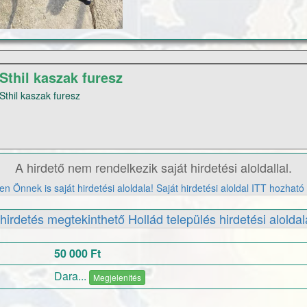
Sthil kaszak furesz
Sthil kaszak furesz
A hirdető nem rendelkezik saját hirdetési aloldallal.
n Önnek is saját hirdetési aloldala! Saját hirdetési aloldal ITT hozható 
hirdetés megtekinthető Hollád település hirdetési aloldal
50 000 Ft
Dara...
Megjelenítés