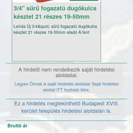
3/4" sűrű fogazatú dugókulcs
készlet 21 részes 19-50mm
eladó
Leírás Új 3/4&quot; sűrű fogazatú dugókulcs
készlet 21 részes 19-50mm eladó A fent
nevezett terméket: A hét minden napján akár
Hétvégén is személyesen átveheti vagy
utánvétellel is megrendelheti. Szállítási idő 1-
2 munkanapon belül az Ország bármely
pontjára. Telefonos elérhetőségünk:
+3620941-0384 (A hét minden napján
A hirdető nem rendelkezik saját hirdetési
hívható Hétvégén és ünnepnapon is)
aloldallal.
(Továbbá,amennyiben nem tudom fogadni
Legyen Önnek is saját hirdetési aloldala! Saját hirdetési
hívását,visszahívom.) Megértését előre is
aloldal ITT hozható létre.
köszönöm Az Árak Változásának Jogát
fenntartjuk! Kérem tekintse meg többi
Ez a hirdetés megtekinthető Budapest XVIII.
hirdetésünket is!!
kerület település hirdetési aloldalán is.
Bruttó ár