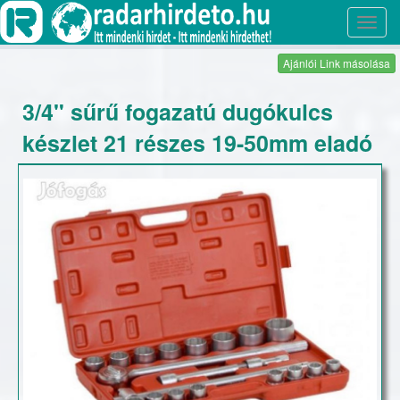
Toggl
navig
Ajánlói Link másolása
3/4" sűrű fogazatú dugókulcs
készlet 21 részes 19-50mm eladó