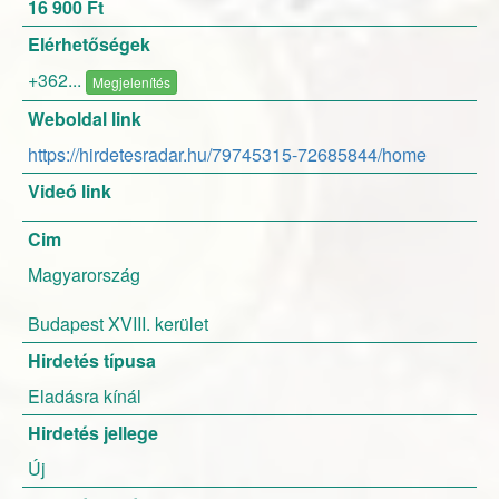
16 900 Ft
Elérhetőségek
+362...
Megjelenítés
Weboldal link
https://hirdetesradar.hu/79745315-72685844/home
Videó link
Cim
Magyarország
Budapest XVIII. kerület
Hirdetés típusa
Eladásra kínál
Hirdetés jellege
Új