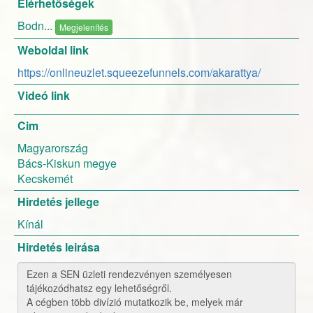
Elérhetőségek
Bodn...
Megjelenítés
Weboldal link
https://onlineuzlet.squeezefunnels.com/akarattya/
Videó link
Cim
Magyarország
Bács-Kiskun megye
Kecskemét
Hirdetés jellege
Kínál
Hirdetés leirása