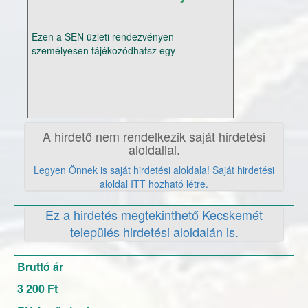
Ezen a SEN üzleti rendezvényen
személyesen tájékozódhatsz egy
lehetőségről. A cégben több divízió
mutatkozik be, melyek már sikeresen
müködnek: - Autós program, 3 évig a cég
fizeti az autó költségeit és a benzint, -
Utazási program - Fix-jövedelemprogram
Nem baj ha nem szeretsz számitógépen
A hirdető nem rendelkezik saját hirdetési
dolgozni, lehet a kapcsolataidra épitve,
aloldallal.
személyesen is dolgozni. A fenti összeghez
Legyen Önnek is saját hirdetési aloldala! Saját hirdetési
még az útiköltség kapcsolódik, de már
aloldal ITT hozható létre.
szervezzük, hogy többen autóval megyünk.
Ha érdekel ez a lehetőség keress meg.
Ez a hirdetés megtekinthető Kecskemét
Találkozzunk Kecskeméten.
település hirdetési aloldalán is.
Bruttó ár
3 200 Ft