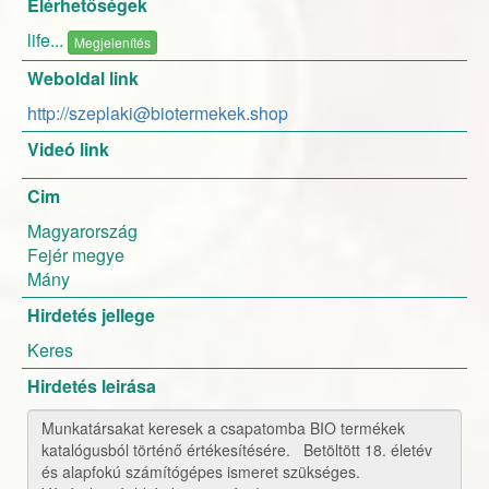
Elérhetőségek
life...
Megjelenítés
Weboldal link
http://szeplaki@biotermekek.shop
Videó link
Cim
Magyarország
Fejér megye
Mány
Hirdetés jellege
Keres
Hirdetés leirása