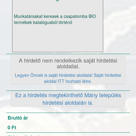
Munkatársakat keresek a csapatomba BIO
termékek katalógusból történő
értékesítésére. Betöltött 18. életév és
alapfokú számítógépes ismeret szükséges.
Vásárolj, ajánld és keress pénz! Részletek:
http://szeplaki.biotermekek.shop
A hirdető nem rendelkezik saját hirdetési
aloldallal.
Legyen Önnek is saját hirdetési aloldala! Saját hirdetési
aloldal ITT hozható létre.
Ez a hirdetés megtekinthető Mány település
hirdetési aloldalán is.
Bruttó ár
0 Ft