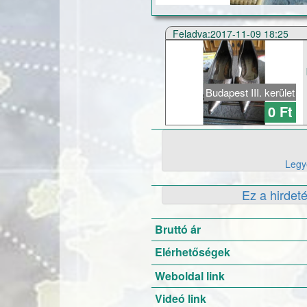
Feladva:2017-11-09 18:25
Budapest III. kerület
0 Ft
Legye
Ez a hirdeté
Bruttó ár
Elérhetőségek
Weboldal link
Videó link