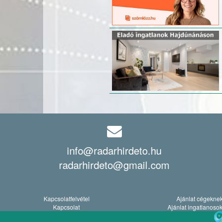
info@radarhirdeto.hu
radarhirdeto@gmail.com
Kapcsolatfelvétel
Ajánlat cégekne
Kapcsolat
Ajánlat ingatlanoso