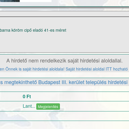
barna köröm cipő eladó 41-es méret
A hirdető nem rendelkezik saját hirdetési aloldallal.
n Önnek is saját hirdetési aloldala! Saját hirdetési aloldal ITT hozható 
s megtekinthető Budapest III. kerület település hirdetési 
0 Ft
Lant...
Megjelenítés