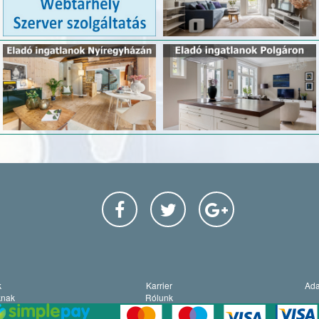
k
Karrier
Ada
knak
Rólunk