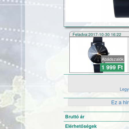
Feladva:2017-10-30 16:22
Abádszalók
1 999 Ft
Legye
Ez a hi
Bruttó ár
Elérhetőségek