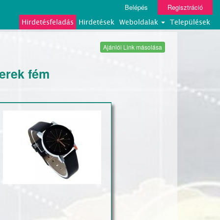
Belépés
Regisztráció
Hirdetésfeladás
Hirdetések
Weboldalak
Települések
Ajánlói Link másolása
kerek fém