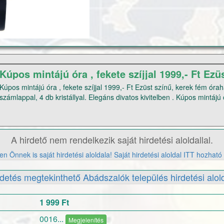
Kúpos mintájú óra , fekete szíjjal 1999,- Ft Ezü
óraházzal, Fekete s
Kúpos mintájú óra , fekete szíjjal 1999,- Ft Ezüst színű, kerek fém óra
számlappal, 4 db kristállyal. Elegáns divatos kivitelben . Kúpos mintájú 
hatást biztosít. Rose gold színű pontjelzéssel, és mutatókkal. Feketeszín
Quartz szerkezettel, elemmel. Méretek: Az óraház átmérője: 40 mm | A
0016ado@gmail.com Tel .:70/2094260
A hirdető nem rendelkezik saját hirdetési aloldallal.
n Önnek is saját hirdetési aloldala! Saját hirdetési aloldal ITT hozható 
rdetés megtekinthető Abádszalók település hirdetési alold
1 999 Ft
0016...
Megjelenítés