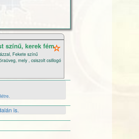
st színű, kerek fém
házzal, Fekete színű
óraüveg, mely , csiszolt csillogó
ű szintetikus bőr szíjjal,
z óra teljes hossza 23 cm Érd:
létre.
alán is.