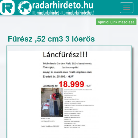
Toggl
navig
Ajánlói Link másolása
Fűrész ,52 cm3 3 lóerős