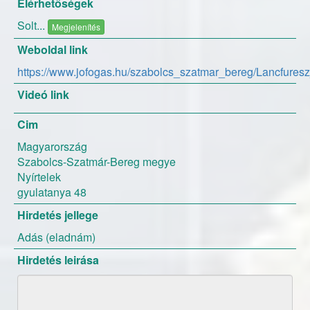
Elérhetőségek
Solt...
Megjelenítés
Weboldal link
https://www.jofogas.hu/szabolcs_szatmar_bereg/Lancfur
Videó link
Cim
Magyarország
Szabolcs-Szatmár-Bereg megye
Nyírtelek
gyulatanya 48
Hirdetés jellege
Adás (eladnám)
Hirdetés leirása