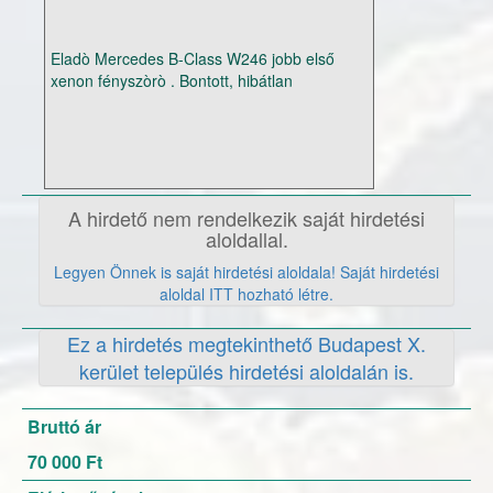
Eladò Mercedes B-Class W246 jobb első
xenon fényszòrò . Bontott, hibátlan
állapotban .
A hirdető nem rendelkezik saját hirdetési
aloldallal.
Legyen Önnek is saját hirdetési aloldala! Saját hirdetési
aloldal ITT hozható létre.
Ez a hirdetés megtekinthető Budapest X.
kerület település hirdetési aloldalán is.
Bruttó ár
70 000 Ft