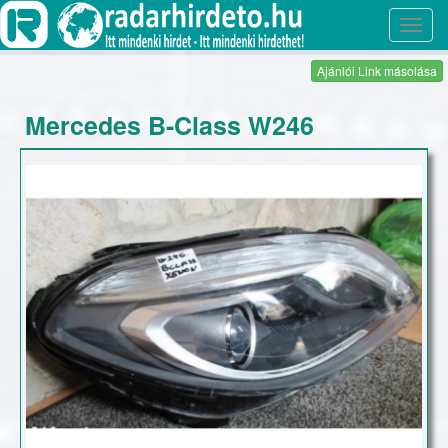
Toggl
navig
Ajánlói Link másolása
Mercedes B-Class W246