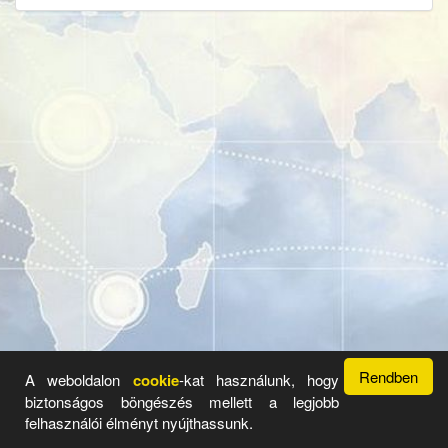
Rendben
A weboldalon
cookie
-kat használunk, hogy
biztonságos böngészés mellett a legjobb
Üzemeltető: Radar Hirdető Rendszer 2017 - 2026 ©
Legyen
felhasználói élményt nyújthassunk.
Önnek is saját aloldala.