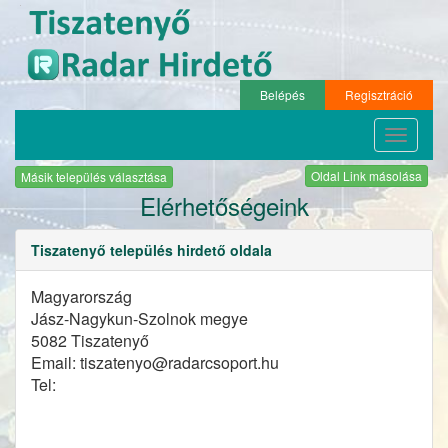
Belépés
Regisztráció
Toggle
navigati
Oldal Link másolása
Másik település választása
Elérhetőségeink
Tiszatenyő település hirdető oldala
Magyarország
Jász-Nagykun-Szolnok megye
5082 Tiszatenyő
Email: tiszatenyo@radarcsoport.hu
Tel: