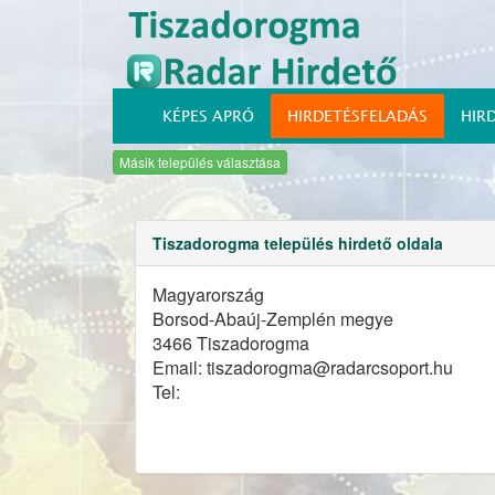
KÉPES APRÓ
HIRDETÉSFELADÁS
HIR
Másik település választása
Tiszadorogma település hirdető oldala
Magyarország
Borsod-Abaúj-Zemplén megye
3466 Tiszadorogma
Email: tiszadorogma@radarcsoport.hu
Tel: