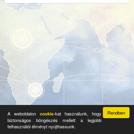
Rendben
A weboldalon
cookie
-kat használunk, hogy
biztonságos böngészés mellett a legjobb
Üzemeltető: Radar Hirdető Rendszer 2017 - 2026 ©
Legyen
felhasználói élményt nyújthassunk.
Önnek is saját aloldala.