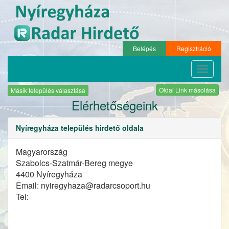
Belépés
Regisztráció
Toggle
navigati
Oldal Link másolása
Másik település választása
Elérhetőségeink
Nyíregyháza település hirdető oldala
Magyarország
Szabolcs-Szatmár-Bereg megye
4400 Nyíregyháza
Email: nyiregyhaza@radarcsoport.hu
Tel: