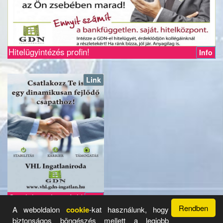
Hitelügyintézés profin!
Info
Link
Csatlakozz hozzánk!
Info
Rendben
A weboldalon
cookie
-kat használunk, hogy
biztonságos böngészés mellett a legjobb