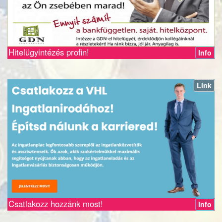
Hitelügyintézés profin!
Info
Link
Csatlakozz hozzánk most!
Info