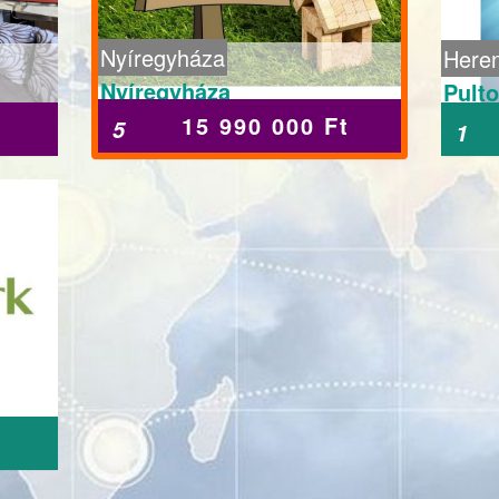
Nyíregyháza
Here
Nyíregyháza
Pulto
15 990 000 Ft
t
5
1