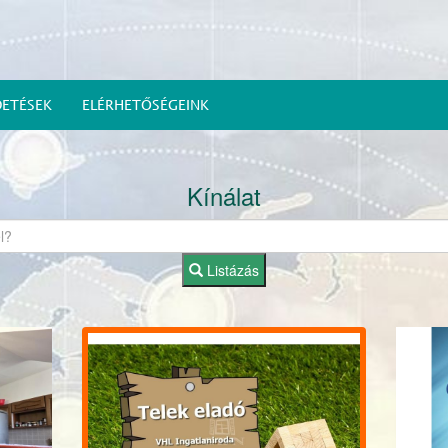
DETÉSEK
ELÉRHETŐSÉGEINK
Kínálat
Listázás