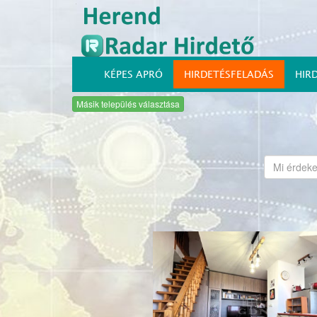
KÉPES APRÓ
HIRDETÉSFELADÁS
HIR
Másik település választása