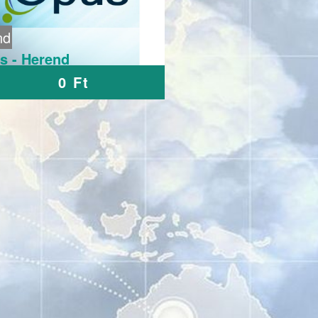
nd
s - Herend
0 Ft