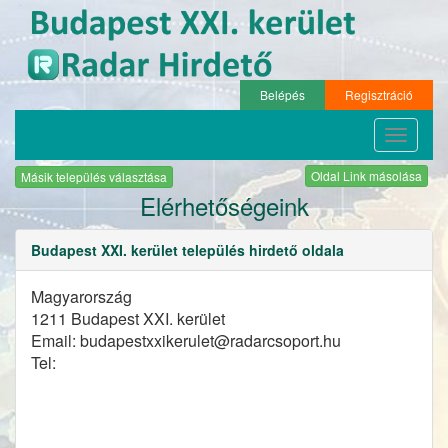
Belépés
Regisztráció
Toggle
navigati
Oldal Link másolása
Másik település választása
Elérhetőségeink
Budapest XXI. kerület település hirdető oldala
Magyarország
1211 Budapest XXI. kerület
Email: budapestxxikerulet@radarcsoport.hu
Tel: