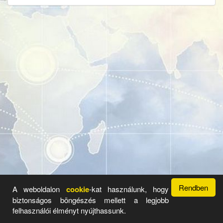
Rendben
A weboldalon
cookie
-kat használunk, hogy
biztonságos böngészés mellett a legjobb
Üzemeltető: Radar Hirdető Rendszer 2017 - 2026 ©
Legyen
felhasználói élményt nyújthassunk.
Önnek is saját aloldala.