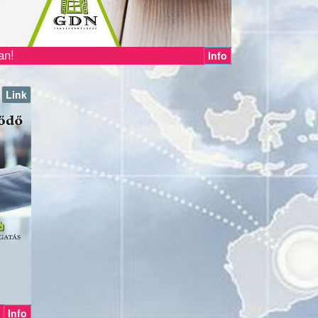
an!
Info
Link
Info