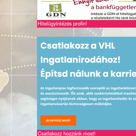
Hitelügyintézés profin!
Csatlakozz hozzánk most!