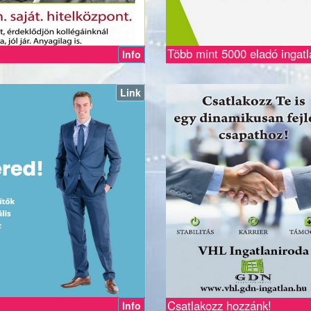
Több mint 5000 eladó ingatl
Info
Link
Csatlakozz hozzánk!
Info