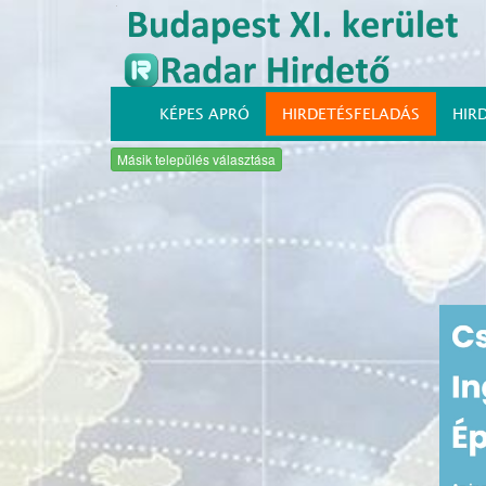
KÉPES APRÓ
HIRDETÉSFELADÁS
HIR
Másik település választása